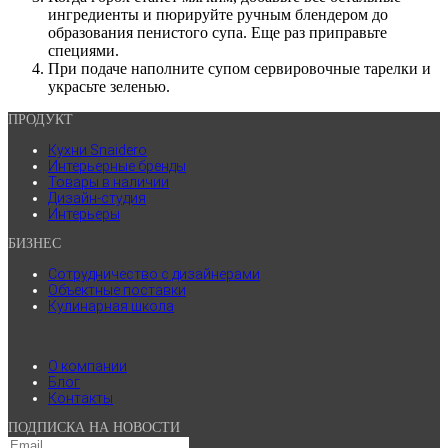
ингредиенты и пюрируйте ручным блендером до
образования пенистого супа. Еще раз приправьте
специями.
При подаче наполните супом сервировочные тарелки и
украсьте зеленью.
ПРОДУКТ
Кухни Snaidero
Интерьерные бренды
Товары в наличии
Дизайн-студия
Интерьеры
БИЗНЕС
Сотрудничество с дизайнерами
Объектные поставки
Кулинарная школа
.
О компании
Блог
Контакты
ПОДПИСКА НА НОВОСТИ