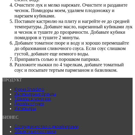
Очистите лук и мелко нарежьте. Очистите и раздавите
чеснок. Помидоры моем, удаляем плодоножку и
нарезаем кубиками.
Поставьте кастрюлю на плиту и нагрейте ее до средней
температуры. Добавьте масло, нарезанный кубиками лук
и чеснок и тушите до прозрачности. Добавьте кубики
помидоров и тушите 2 минуты.
Добавьте томатное пюре и воду и хорошо перемешайте
до образования сливочного соуса. Если соус слишком
густой, добавьте еще немного воды.
Приправить солью и порошком паприки.
Разложите ньокки по 4 тарелкам, добавьте томатный
соус и посыпьте тертым пармезаном и базиликом.
ПРОДУКТ
Кухни Snaidero
Интерьерные бренды
Товары в наличии
Дизайн-студия
Интерьеры
БИЗНЕС
Сотрудничество с дизайнерами
Объектные поставки