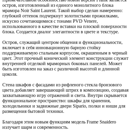
остров, изготовленный из единого монолитного блока
мрамора Noir Saint Laurent. Такой выбор сделан намеренно:
глубокий оттенок подчеркнут золотистыми прожилками,
искусно сочетающимися с тонами PVD Venere,
использованного в качестве вставки на плоской поверхности
блока. Создается диалог элегантности в цвете и текстуре.
Остров, служащий центром общения и функциональности,
включает в себя инновационную барную стойку
поддерживаемую стальным корпусом, окрашенным в черный
цвет. Этот прочный конический элемент конструкции служит
внутренней отделкой мраморных боковых панелей. Может
быть изготовлен на заказ с различной высотой и длинной
цоколя.
Стена шкафов с фасадами из рифленого стекла бронзового
цвета добавляет завершающий штрих в композицию, создавая
захватывающую игру отражений и света. Внутри скрывается
функциональное пространство: шкафы для хранения,
холодильники и задвижные двери Sipario, полки и ниши для
размещения бытовой техники.
Благодаря этим новым функциям модель Frame Snaidero
излучает шарм и современность.